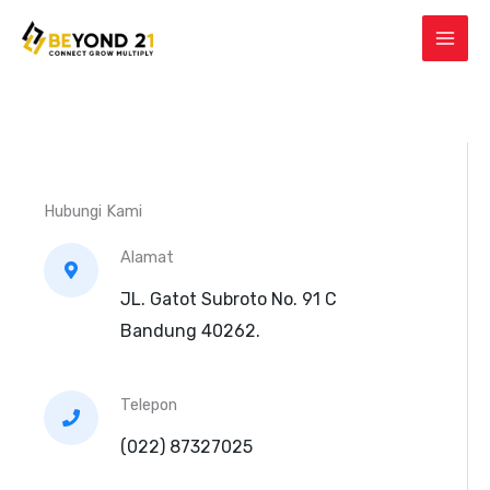
Lewati
ke
konten
Hubungi Kami
Alamat
JL. Gatot Subroto No. 91 C
Bandung 40262.
Telepon
(022) 87327025